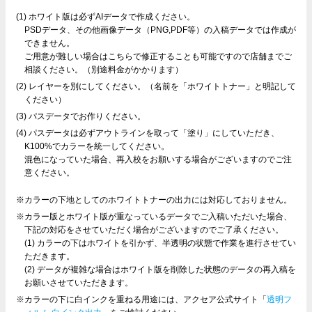
(1) ホワイト版は必ずAIデータで作成ください。
PSDデータ、その他画像データ（PNG,PDF等）の入稿データでは作成が
できません。
ご用意が難しい場合はこちらで修正することも可能ですので店舗までご
相談ください。（別途料金がかかります）
(2) レイヤーを別にしてください。（名前を「ホワイトトナー」と明記して
ください）
(3) パスデータでお作りください。
(4) パスデータは必ずアウトラインを取って「塗り」にしていただき、
K100%でカラーを統一してください。
混色になっていた場合、再入校をお願いする場合がございますのでご注
意ください。
※カラーの下地としてのホワイトトナーの出力には対応しておりません。
※カラー版とホワイト版が重なっているデータでご入稿いただいた場合、
下記の対応をさせていただく場合がございますのでご了承ください。
(1) カラーの下はホワイトを引かず、半透明の状態で作業を進行させてい
ただきます。
(2) データが複雑な場合はホワイト版を削除した状態のデータの再入稿を
お願いさせていただきます。
※カラーの下に白インクを重ねる用途には、アクセア公式サイト「
透明フ