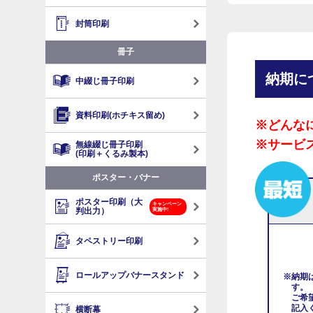
封筒印刷
冊子
納期に
中綴じ冊子印刷
資料印刷(ホチキス留め)
※どんな
※サービ
無線綴じ冊子印刷
(印刷＋くるみ製本)
ポスター・バナー
ポスター印刷（大
キャンペーン
判出力）
実施中!
タペストリー印刷
ロールアップバナースタンド
※納期
す。
ご希
記入
横断幕