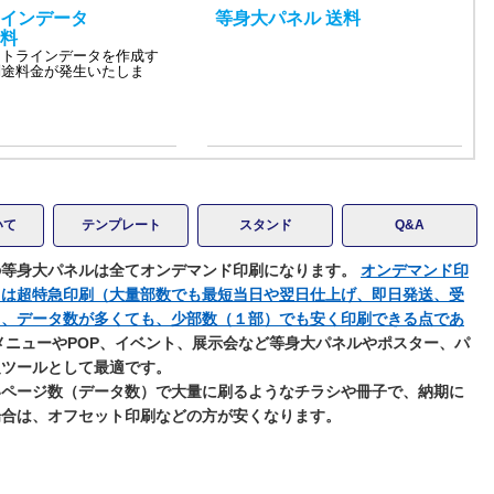
インデータ
等身大パネル 送料
料
ットラインデータを作成す
別途料金が発生いたしま
いて
テンプレート
スタンド
Q&A
の等身大パネルは全てオンデマンド印刷になります。
オンデマンド印
トは超特急印刷（大量部数でも最短当日や翌日仕上げ、即日発送、受
と、データ数が多くても、少部数（１部）でも安く印刷できる点であ
メニューやPOP、イベント、展示会など等身大パネルやポスター、パ
促ツールとして最適です。
いページ数（データ数）で大量に刷るようなチラシや冊子で、納期に
場合は、オフセット印刷などの方が安くなります。