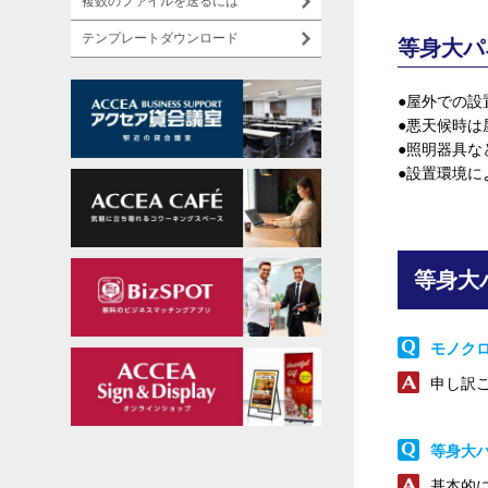
複数のファイルを送るには
テンプレートダウンロード
等身大パ
●屋外での設
●悪天候時は
●照明器具
●設置環境
等身大
モノク
申し訳
等身大
基本的