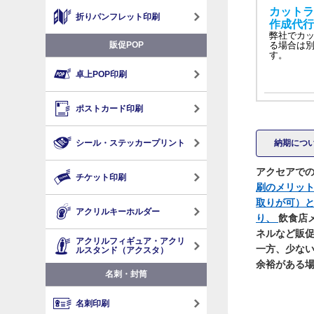
カットラ
折りパンフレット印刷
作成代行
弊社でカ
る場合は
販促POP
す。
卓上POP印刷
ポストカード印刷
シール・ステッカープリント
納期につ
アクセアで
チケット印刷
刷のメリッ
取りが可）
アクリルキーホルダー
り、
飲食店
ネルなど販
アクリルフィギュア・アクリ
一方、少な
ルスタンド（アクスタ）
余裕がある
名刺・封筒
名刺印刷