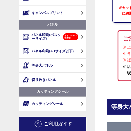
※カッ
キャンバスプリント
に納
パネル
パネル印刷(ポスタ
キャンペーン
ご
ーサイズ)
実施中!
※上
パネル印刷(A3サイズ以下)
※各
※複
等身大パネル
※
現
切り抜きパネル
カッティングシール
カッティングシール
等身大
ご利用ガイド