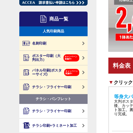
商品一覧
人気印刷商品
名刺印刷
ポスター印刷（大
キャンペーン
判出力）
実施中!
料金表
パネル印刷(ポスタ
キャンペーン
ーサイズ)
実施中!
▼
クリック
チラシ・フライヤー印刷
等身大パ
チラシ・パンフレット
大判ポス
後、カッ
ト加工。
チラシ・フライヤー印刷
り完成。
チラシ印刷+ラミネート加工