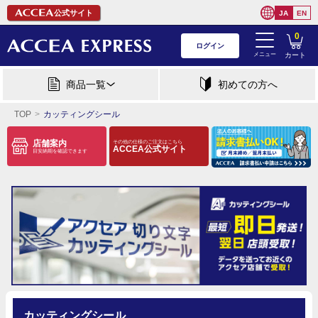
公式サイト
JA
EN
0
ログイン
メニュー
カート
商品一覧
初めての方へ
TOP
カッティングシール
店舗案内
その他の仕様のご注文はこちら
ACCEA公式サイト
目安納期を確認できます
カッティングシール