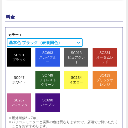
料金
カラー
基本色 ブラック（表裏同色）
SC693
SC013
SC234
SC501
スカイブル
ピュアグレ
オータムレ
ブラック
ー
イ
ッド
SC749
SC419
SC047
SC134
フォレスト
ブリックオ
ホワイト
イエロー
グリーン
レンジ
SC267
SC690
マジェンタ
パープル
※屋外耐候5～7年。
※パソコンモニターと実際の色は異なりますので、店頭でご覧いただく
ことをおすすめします。