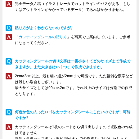
完全データ入稿（イラストレータでカットラインのパスがある、もし
くはアウトラインがかかっているデータ）であればかかりません。
貼り方がよくわからないのですが。
「
カッティングシールの貼り方
」を写真でご案内しています。ご参考
になさってください。
カッティングシールの切り文字は一番小さくてどのサイズまで作成で
きますか。また大きさはいくつまで作成できますか。
2cm×2cm以上、最も細い辺が2mmまで可能です。ただ複雑な漢字など
は難しい場合もございます。
最大サイズとしては90cm×2mです。それ以上のサイズは分割での作成
となります。
何色か色の入ったロゴをカッティングシールにしたいのですが、可能
ですか?
カッティングシールは1枚のシートから切り出しますので複数色の作成
はできません。
溶剤・ラテックス出力（塩ビ 糊付き）での作成をお勧めいたします。