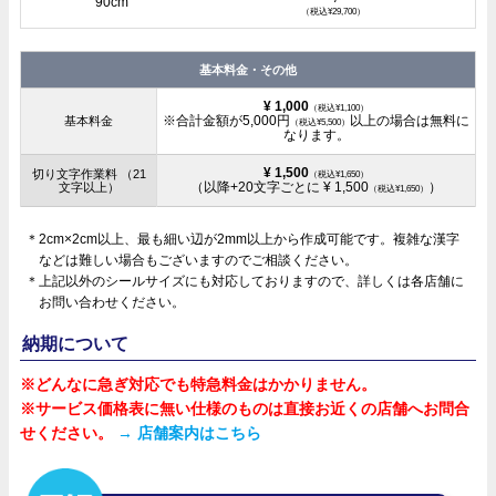
（税込¥29,700）
基本料金・その他
¥ 1,000
（税込¥1,100）
※合計金額が5,000円
以上の場合は無料に
基本料金
（税込¥5,500）
なります。
¥ 1,500
切り文字作業料 （21
（税込¥1,650）
（以降+20文字ごとに ¥ 1,500
）
文字以上）
（税込¥1,650）
＊2cm×2cm以上、最も細い辺が2mm以上から作成可能です。複雑な漢字
などは難しい場合もございますのでご相談ください。
＊上記以外のシールサイズにも対応しておりますので、詳しくは各店舗に
お問い合わせください。
納期について
※どんなに急ぎ対応でも特急料金はかかりません。
※サービス価格表に無い仕様のものは直接お近くの店舗へお問合
せください。
→ 店舗案内はこちら