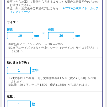
※室内から施工して外側から見えるようにする場合は表裏同色のものを
お選びください。
※金・銀・蛍光色をご希望の方はこちら
→ ACCEA公式サイト「カッテ
ィング」ページ
サイズ
短辺
長辺
×
cm
cm
※有効サイズ：10cm×30cm ～ 90cm×200cm
※1文字のサイズではなく仕上りシート（デザイン）サイズを記入して
ください。
切り抜き文字数
文字
※21文字以上の場合、切り文字作業料¥ 1,500（税込¥1,650）が加算
されます。
※以降＋20文字ごとに¥ 1,500（税込¥1,650）が加算されます。
枚数
枚