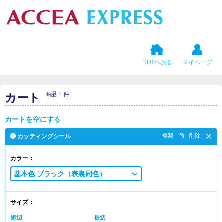
TOPへ戻る
マイページ
商品 1 件
カート
カートを空にする
❶ カッティングシール
カラー：
基本色 ブラック（表裏同色）
サイズ：
短辺
長辺