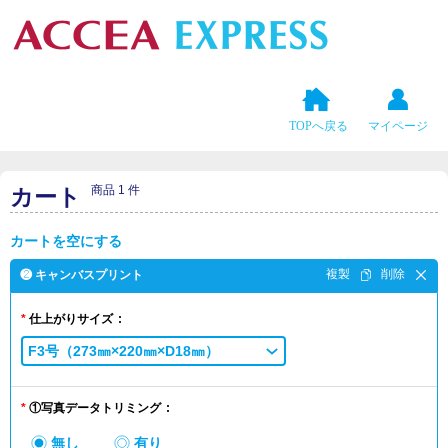
TOPへ戻る
マイページ
商品 1 件
カート
カートを空にする
❷ キャンバスプリント
仕上がりサイズ
F3号（273㎜×220㎜×D18㎜）
①写真データトリミング
無し
有り