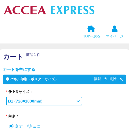
TOPへ戻る
マイページ
商品 1 件
カート
カートを空にする
❷ パネル印刷（ポスターサイズ）
仕上りサイズ
B1 (728×1030mm)
向き
タテ
ヨコ