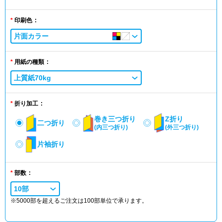
印刷色
片面カラー
用紙の種類
上質紙70kg
折り加工
巻き三つ折り
Z折り
二つ折り
(内三つ折り)
(外三つ折り)
片袖折り
部数
10部
※5000部を超えるご注文は100部単位で承ります。