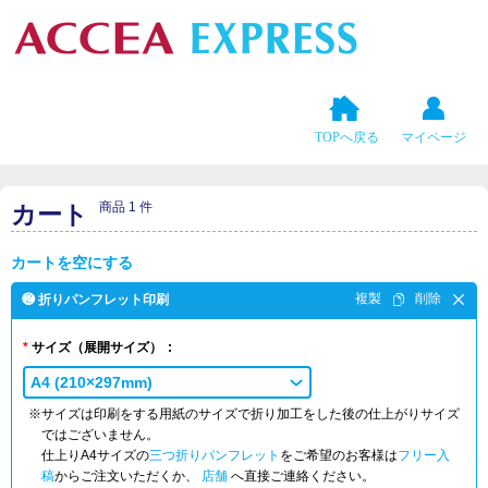
TOPへ戻る
マイページ
商品 1 件
カート
カートを空にする
❷ 折りパンフレット印刷
サイズ
（展開サイズ）
A4 (210×297mm)
※サイズは印刷をする用紙のサイズで折り加工をした後の仕上がりサイズ
ではございません。
仕上りA4サイズの
三つ折りパンフレット
をご希望のお客様は
フリー入
稿
からご注文いただくか、
店舗
へ直接ご連絡ください。