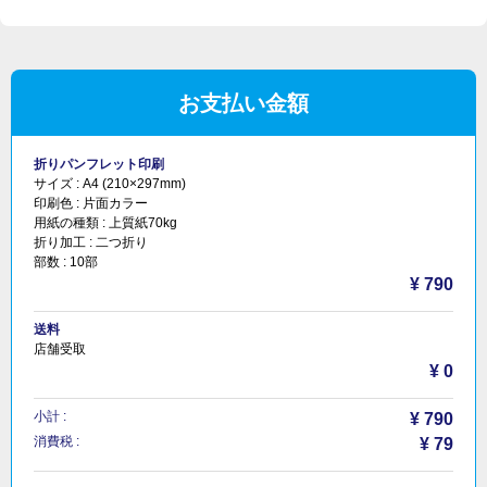
お支払い金額
折りパンフレット印刷
サイズ :
A4 (210×297mm)
印刷色 :
片面カラー
用紙の種類 :
上質紙70kg
折り加工 :
二つ折り
部数 :
10部
¥ 790
送料
店舗受取
¥ 0
小計 :
¥ 790
消費税 :
¥ 79