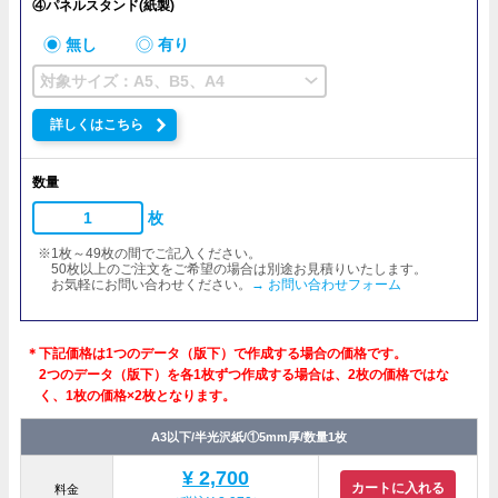
④パネルスタンド(紙製)
無し
有り
対象サイズ：A5、B5、A4
詳しくはこちら
数量
枚
※1枚～49枚の間でご記入ください。
50枚以上のご注文をご希望の場合は別途お見積りいたします。
お気軽にお問い合わせください。
→ お問い合わせフォーム
＊下記価格は1つのデータ（版下）で作成する場合の価格です。
2つのデータ（版下）を各1枚ずつ作成する場合は、2枚の価格ではな
く、1枚の価格×2枚となります。
A3以下/半光沢紙/①5mm厚/数量1枚
¥
2,700
カートに入れる
料金