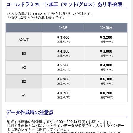
コールドラミネート加工（マット/グロス）あり 料金表
パネルの厚さは5mmと7mmからお選びいただけます。
＊価格は1枚あたりの単価表示です。
1~9枚
10~49枚
¥ 3,600
¥ 3,200
A3以下
（税込¥3,960）
（税込¥3,520）
¥ 4,100
¥ 3,800
B3
（税込¥4,510）
（税込¥4,180）
¥ 5,500
¥ 4,900
A2
（税込¥6,050）
（税込¥5,390）
¥ 6,900
¥ 6,300
B2
（税込¥7,590）
（税込¥6,930）
¥ 8,700
¥ 8,200
A1
（税込¥9,570）
（税込¥9,020）
データ作成時の注意点
配置する画像の解像度は原寸で100～200dpi程度でお願いします。
印刷する画像とは別にカットラインデータが必要です。カットラインデー
タは別のレイヤーに保存してください。