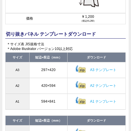
¥ 1,200
（税込¥1,260）
切り抜きパネル テンプレートダウンロード
＊サイズ表 JIS規格寸法
＊Adobe Illustrator バージョン10以上対応
サイズ
短辺×長辺（mm）
ダウンロード
297×420
A3 テンプレート
A3
420×594
A2 テンプレート
A2
594×841
A1 テンプレート
A1
サイズ
短辺×長辺（mm）
ダウンロード