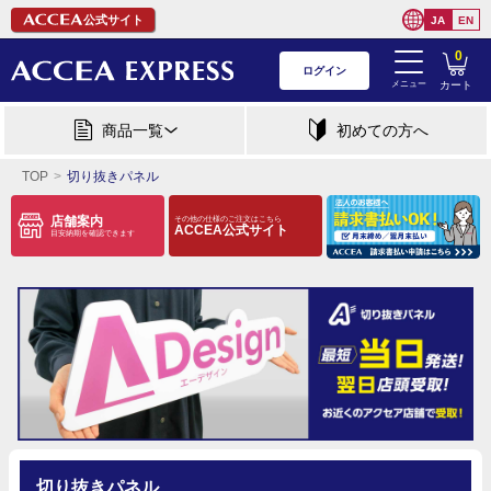
公式サイト
JA
EN
0
ログイン
メニュー
カート
商品一覧
初めての方へ
TOP
切り抜きパネル
店舗案内
その他の仕様のご注文はこちら
ACCEA公式サイト
目安納期を確認できます
切り抜きパネル