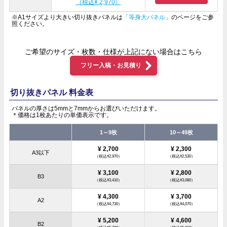
（税込¥
2,970
）
※A1サイズより大きい切り抜きパネルは
「等身大パネル」
のページをご参
照ください。
ご希望のサイズ・枚数・仕様が上記にない場合はこちら
フリー入稿・お見積り
切り抜きパネル 料金表
パネルの厚さは5mmと7mmからお選びいただけます。
＊価格は1枚あたりの単価表示です。
1～9枚
10～49枚
¥ 2,700
¥ 2,300
A3以下
（税込¥2,970）
（税込¥2,530）
¥ 3,100
¥ 2,800
B3
（税込¥3,410）
（税込¥3,080）
¥ 4,300
¥ 3,700
A2
（税込¥4,730）
（税込¥4,070）
¥ 5,200
¥ 4,600
B2