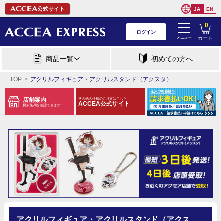
公式サイト
JA
EN
0
ログイン
メニュー
カート
商品一覧
初めての方へ
TOP
アクリルフィギュア・アクリルスタンド（アクスタ）
店舗案内
その他の仕様のご注文はこちら
ACCEA公式サイト
目安納期を確認できます
アクリルフィギュア・アクリルスタンド（アクス