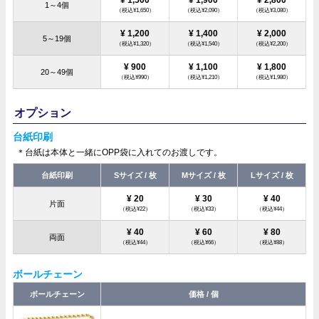
1～4個
（税込¥1,650）
（税込¥2,090）
（税込¥3,080）
¥ 1,200
¥ 1,400
¥ 2,000
5～19個
（税込¥1,320）
（税込¥1,540）
（税込¥2,200）
¥ 900
¥ 1,100
¥ 1,800
20～49個
（税込¥990）
（税込¥1,210）
（税込¥1,980）
オプション
台紙印刷
＊台紙は本体と一緒にOPP袋に入れてのお渡しです。
台紙印刷
Sサイズ / 枚
Mサイズ / 枚
Lサイズ / 枚
¥ 20
¥ 30
¥ 40
片面
（税込¥22）
（税込¥33）
（税込¥44）
¥ 40
¥ 60
¥ 80
両面
（税込¥44）
（税込¥66）
（税込¥88）
ボールチェーン
ボールチェーン
価格 / 個