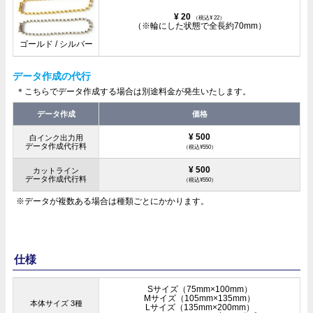
¥ 20
（税込¥ 22）
（※輪にした状態で全長約70mm）
ゴールド / シルバー
データ作成の代行
＊こちらでデータ作成する場合は別途料金が発生いたします。
データ作成
価格
¥ 500
白インク出力用
データ作成代行料
（税込¥550）
¥ 500
カットライン
データ作成代行料
（税込¥550）
※データが複数ある場合は種類ごとにかかります。
仕様
Sサイズ（75mm×100mm）
Mサイズ（105mm×135mm）
本体サイズ 3種
Lサイズ（135mm×200mm）