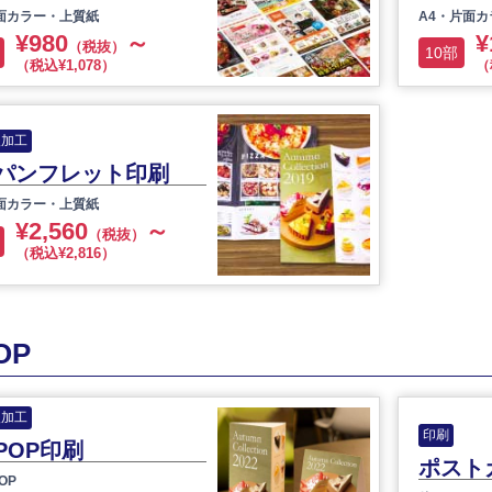
面カラー・上質紙
A4・片面
¥980
～
¥
（税抜）
10部
（税込¥1,078）
（
後加工
パンフレット印刷
面カラー・上質紙
¥2,560
～
（税抜）
（税込¥2,816）
OP
後加工
印刷
POP印刷
ポスト
OP