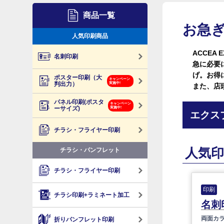
商品一覧
お急
人気印刷商品
ACCEA
名刺印刷
急に必要
げ。お得
ポスター印刷（大
キャンペーン
判出力）
実施中!
また、店
パネル印刷(ポスタ
キャンペーン
ーサイズ)
実施中!
エクス
チラシ・フライヤー印刷
人気印
チラシ・パンフレット
チラシ・フライヤー印刷
印刷
チラシ印刷+ラミネート加工
名刺
両面カ
折りパンフレット印刷