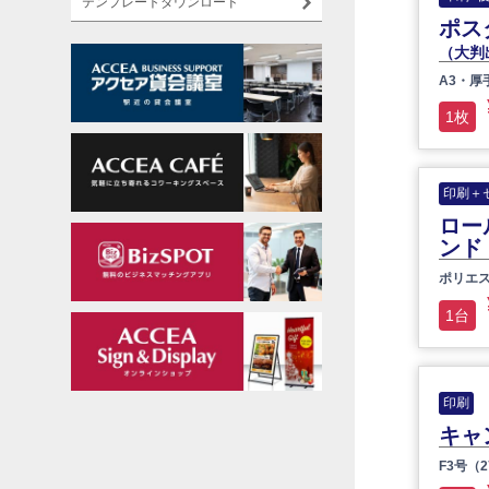
テンプレートダウンロード
ポス
（大判
A3・厚
1枚
印刷＋
ロー
ンド
ポリエス
1台
印刷
キャ
F3号（2