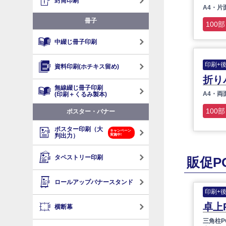
封筒印刷
A4・片
冊子
100部
中綴じ冊子印刷
印刷+
資料印刷(ホチキス留め)
折り
無線綴じ冊子印刷
A4・両
(印刷＋くるみ製本)
100部
ポスター・バナー
ポスター印刷（大
キャンペーン
判出力）
実施中!
タペストリー印刷
販促P
ロールアップバナースタンド
印刷+
卓上
横断幕
三角柱P