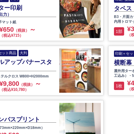
ター印刷
タペス
出力）
B3・片面
内用トロマ
手マット紙
¥3
¥650
～
（税抜）
1部
（税
（税込¥715）
セット商品
大判
印刷＋セッ
ルアップバナースタ
横断幕
屋外用ター
工込み）・5
テルクロス W800×H2000mm
¥4
¥9,800
～
（税抜）
1枚
（税
（税込¥10,780）
ンバスプリント
73mm×220mm×D18mm）