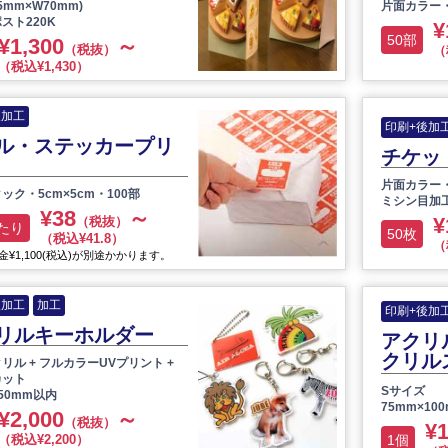
45mm×W70mm)
片面カラー・
スト220K
¥
50部
¥1,300
～
（税抜）
（
（税込¥1,430）
後加工
印刷+後加
ル・ステッカープリ
チケッ
片面カラー・
ック・5cm×5cm・100部
ミシン目加
¥38
～
¥
（税抜）
たり
50枚
（税込¥41.8）
（
¥1,100(税込)が別途かかります。
後加工
加工
印刷+後加
リルキーホルダー
アクリ
クリル
リル + フルカラーUVプリント +
カット
Sサイズ
×50mm以内
75mm×10
¥2,000
～
（税抜）
¥1
（税込¥2,200）
1個