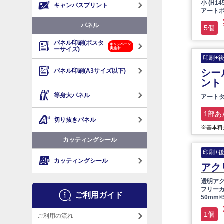
小 (H1
キャンバスプリント
アートポ
パネル
5個
パネル印刷(ポスタ
キャンペーン
ーサイズ)
実施中!
印刷+
パネル印刷(A3サイズ以下)
シー
ント
等身大パネル
アートタ
1部あ
切り抜きパネル
※基本料金
カッティングシール
印刷+
カッティングシール
アク
透明アク
フリー
ご利用ガイド
50mm
1個
ご利用の流れ