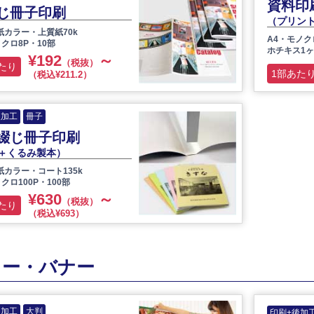
資料印
じ冊子印刷
（プリン
紙カラー・上質紙70k
A4・モノク
クロ8P・10部
ホチキス1ヶ
¥192
～
（税抜）
たり
1部あた
（税込¥211.2）
後加工
冊子
綴じ冊子印刷
＋くるみ製本）
紙カラー・コート135k
クロ100P・100部
¥630
～
（税抜）
たり
（税込¥693）
ター・バナー
後加工
大判
印刷+後加