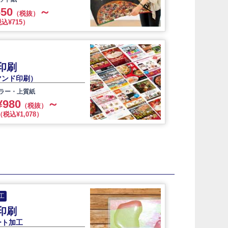
650
～
（税抜）
込¥715）
印刷
マンド印刷）
カラー・上質紙
¥980
～
（税抜）
（税込¥1,078）
工
印刷
ート加工