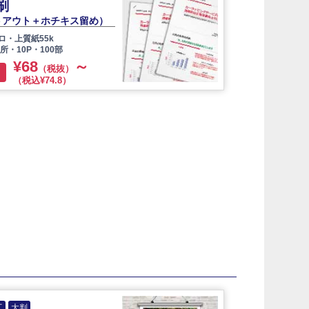
刷
トアウト＋ホチキス留め）
ロ・上質紙55k
所・10P・100部
¥68
～
（税抜）
り
（税込¥74.8）
工
大判