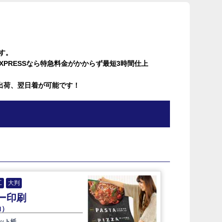
ます。
XPRESSなら特急料金がかからず最短3時間仕上
出荷、翌日着が可能です！
工
大判
ー印刷
力）
ット紙