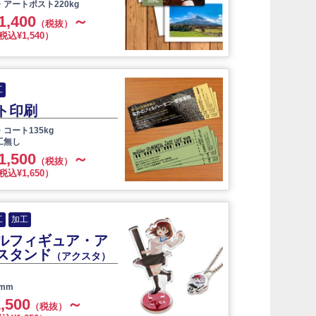
アートポスト220kg
1,400
～
（税抜）
税込¥1,540）
工
ト印刷
コート135kg
工無し
1,500
～
（税抜）
税込¥1,650）
工
加工
ルフィギュア・ア
スタンド
（アクスタ）
0mm
,500
～
（税抜）