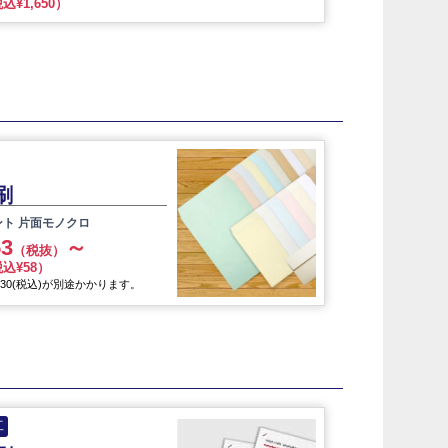
込¥1,650）
刷
ント 片面モノクロ
53
～
（税抜）
込¥58）
30(税込)が別途かかります。
工