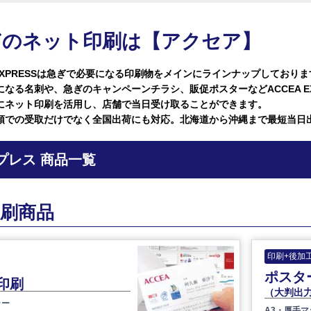
ぎのネット印刷は【アクセア】
 EXPRESSは急ぎで必要になる印刷物をメインにラインナップしており
になる名刺や、急ぎのキャンペーンチラシ、販促ポスターなどACCEA E
にネット印刷を活用し、店舗で当日受け取ることができます。
頭での受取だけでなく全国出荷にも対応。北海道から沖縄まで最短当日
プレス 商品一覧
刷商品
印刷+後加
ポスタ
印刷
（大判出
ラー
A3・厚手マ