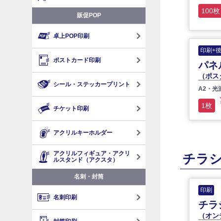
100枚
販促POP
卓上POP印刷
印刷+
ポストカード印刷
パネ
（ポス
シール・ステッカープリント
A2・光
1枚
チケット印刷
アクリルキーホルダー
アクリルフィギュア・アクリ
チラ
ルスタンド（アクスタ）
名刺・封筒
印刷
名刺印刷
チラ
（オン