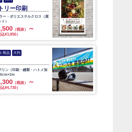
トリー印刷
カラー・ポリエステルクロス（屋
ット）
,500
～
（税抜）
込¥3,850）
ト商品
大判
ポリン（印刷・縫製・ハトメ加
0cm×2m
,300
～
（税抜）
込¥4,730）