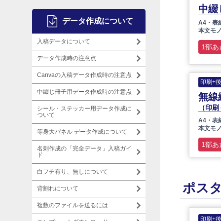
中綴
データ作成について
A4・表
本文モノ
入稿データについて
1部あ
データ作成時の注意点
Canvaの入稿データ作成時の注意点
印刷+
中綴じ冊子用データ作成時の注意点
無線
（印刷
シール・ステッカー用データ作成に
ついて
A4・表
本文モノ
等身大パネル データ作成について
1部あ
名刺作成の「完全データ」入稿ガイ
ド
白フチ有り、無しについて
ポス
背割れについて
複数のファイルを送るには
印刷+