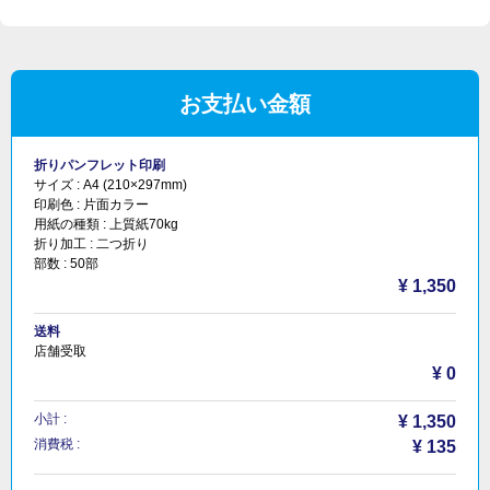
お支払い金額
折りパンフレット印刷
サイズ :
A4 (210×297mm)
印刷色 :
片面カラー
用紙の種類 :
上質紙70kg
折り加工 :
二つ折り
部数 :
50部
¥ 1,350
送料
店舗受取
¥ 0
小計 :
¥ 1,350
消費税 :
¥ 135