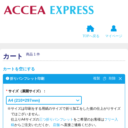
TOPへ戻る
マイページ
商品 1 件
カート
カートを空にする
❶ 折りパンフレット印刷
サイズ
（展開サイズ）
A4 (210×297mm)
※サイズは印刷をする用紙のサイズで折り加工をした後の仕上がりサイズ
ではございません。
仕上りA4サイズの
三つ折りパンフレット
をご希望のお客様は
フリー入
稿
からご注文いただくか、
店舗
へ直接ご連絡ください。