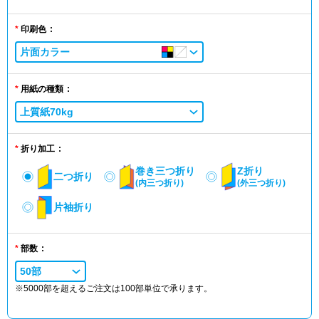
印刷色
片面カラー
用紙の種類
上質紙70kg
折り加工
巻き三つ折り
Z折り
二つ折り
(内三つ折り)
(外三つ折り)
片袖折り
部数
50部
※5000部を超えるご注文は100部単位で承ります。