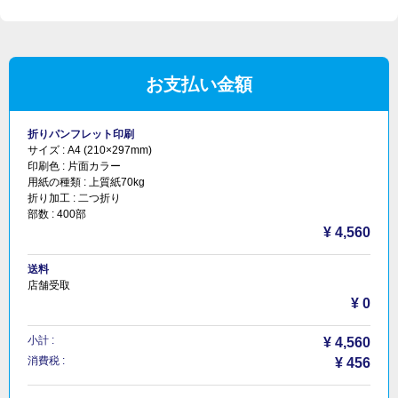
お支払い金額
折りパンフレット印刷
サイズ :
A4 (210×297mm)
印刷色 :
片面カラー
用紙の種類 :
上質紙70kg
折り加工 :
二つ折り
部数 :
400部
¥ 4,560
送料
店舗受取
¥ 0
小計 :
¥ 4,560
消費税 :
¥ 456