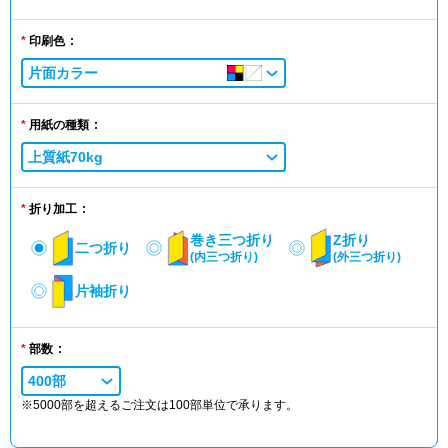
印刷色
片面カラー
用紙の種類
上質紙70kg
折り加工
巻き三つ折り
Z折り
二つ折り
(内三つ折り)
(外三つ折り)
片袖折り
部数
400部
※5000部を超えるご注文は100部単位で承ります。