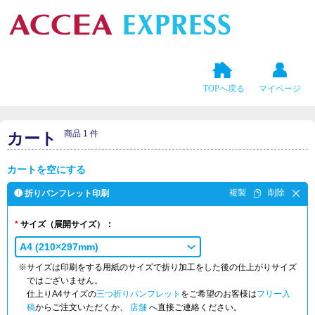
TOPへ戻る
マイページ
商品 1 件
カート
カートを空にする
❶ 折りパンフレット印刷
サイズ
（展開サイズ）
A4 (210×297mm)
※サイズは印刷をする用紙のサイズで折り加工をした後の仕上がりサイズ
ではございません。
仕上りA4サイズの
三つ折りパンフレット
をご希望のお客様は
フリー入
稿
からご注文いただくか、
店舗
へ直接ご連絡ください。