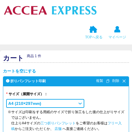
TOPへ戻る
マイページ
商品 1 件
カート
カートを空にする
❶ 折りパンフレット印刷
サイズ
（展開サイズ）
A4 (210×297mm)
※サイズは印刷をする用紙のサイズで折り加工をした後の仕上がりサイズ
ではございません。
仕上りA4サイズの
三つ折りパンフレット
をご希望のお客様は
フリー入
稿
からご注文いただくか、
店舗
へ直接ご連絡ください。