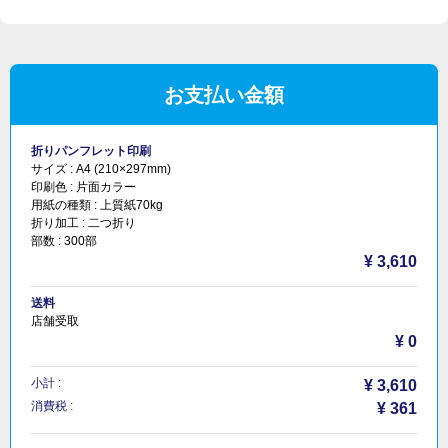
お支払い金額
折りパンフレット印刷
サイズ :
A4 (210×297mm)
印刷色 :
片面カラー
用紙の種類 :
上質紙70kg
折り加工 :
二つ折り
部数 :
300部
¥ 3,610
送料
店舗受取
¥ 0
小計 :
¥ 3,610
消費税 :
¥ 361