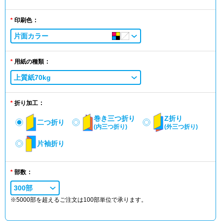
印刷色
片面カラー
用紙の種類
上質紙70kg
折り加工
巻き三つ折り
Z折り
二つ折り
(内三つ折り)
(外三つ折り)
片袖折り
部数
300部
※5000部を超えるご注文は100部単位で承ります。