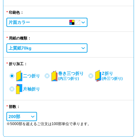
印刷色
片面カラー
用紙の種類
上質紙70kg
折り加工
巻き三つ折り
Z折り
二つ折り
(内三つ折り)
(外三つ折り)
片袖折り
部数
200部
※5000部を超えるご注文は100部単位で承ります。