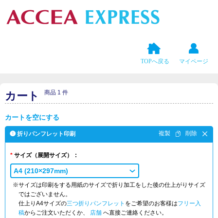
TOPへ戻る
マイページ
商品 1 件
カート
カートを空にする
❶ 折りパンフレット印刷
サイズ
（展開サイズ）
A4 (210×297mm)
※サイズは印刷をする用紙のサイズで折り加工をした後の仕上がりサイズ
ではございません。
仕上りA4サイズの
三つ折りパンフレット
をご希望のお客様は
フリー入
稿
からご注文いただくか、
店舗
へ直接ご連絡ください。