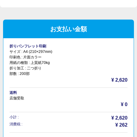
お支払い金額
折りパンフレット印刷
サイズ :
A4 (210×297mm)
印刷色 :
片面カラー
用紙の種類 :
上質紙70kg
折り加工 :
二つ折り
部数 :
200部
¥ 2,620
送料
店舗受取
¥ 0
小計 :
¥ 2,620
消費税 :
¥ 262