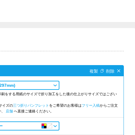
×297mm)
印刷をする用紙のサイズで折り加工をした後の仕上がりサイズではござい
サイズの
三つ折りパンフレット
をご希望のお客様は
フリー入稿
からご注文
か、
店舗
へ直接ご連絡ください。
ー