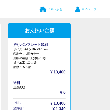
TOPへ戻る
マイページ
お支払い金額
折りパンフレット印刷
サイズ :
A4 (210×297mm)
印刷色 :
片面カラー
用紙の種類 :
上質紙70kg
折り加工 :
二つ折り
部数 :
1500部
¥ 13,400
送料
店舗受取
¥ 0
小計 :
¥ 13,400
消費税 :
¥ 1,340