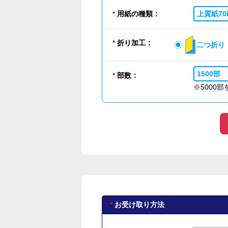
用紙の種類
上質紙70
折り加工
二つ折り
1500部
部数
※5000
お受け取り方法