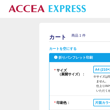
商品 1 件
カート
カートを空にする
❶ 折りパンフレット印刷
A4 (210
サイズ
（展開サイズ）
※サイズは
ません。
仕上りA4
いただく
印刷色
片面カラ