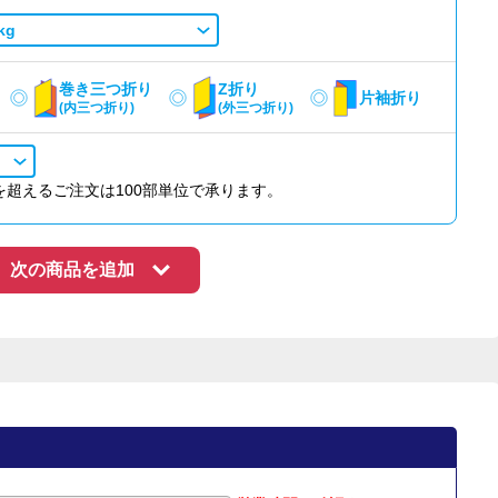
kg
巻き三つ折り
Z折り
片袖折り
(内三つ折り)
(外三つ折り)
部を超えるご注文は100部単位で承ります。
次の商品を追加