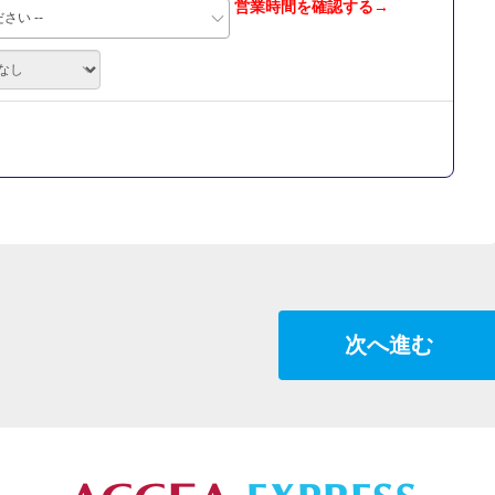
営業時間を確認する→
さい --
次へ進む