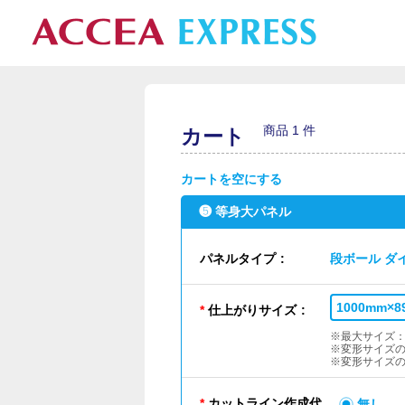
商品 1 件
カート
カートを空にする
❺ 等身大パネル
パネルタイプ
段ボール ダ
1000mm×
仕上がりサイズ
※最大サイズ：1
※変形サイズ
※変形サイズ
カットライン作成代
無し