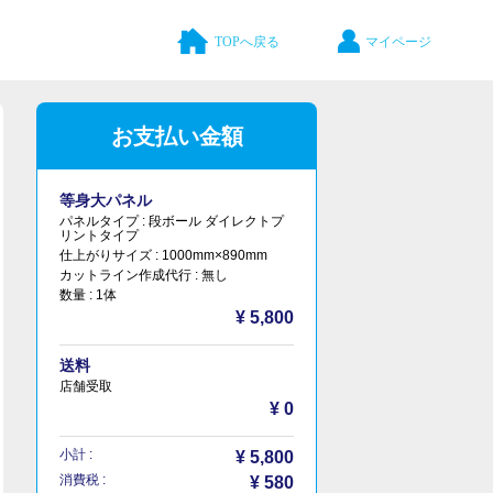
TOPへ戻る
マイページ
お支払い金額
等身大パネル
パネルタイプ :
段ボール ダイレクトプ
リントタイプ
仕上がりサイズ :
1000mm×890mm
カットライン作成代行 :
無し
数量 :
1体
¥ 5,800
送料
店舗受取
¥ 0
小計 :
¥ 5,800
消費税 :
¥ 580