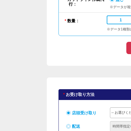
行
※データが複
数量
※データ1種類
お受け取り方法
店頭受け取り
-- お選びくだ
配送