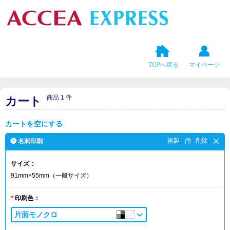
TOPへ戻る
マイページ
商品 1 件
カート
カートを空にする
❺ 名刺印刷
サイズ
91mm×55mm（一般サイズ）
印刷色
片面モノクロ