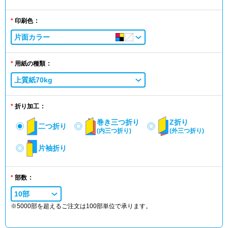
印刷色
片面カラー
用紙の種類
上質紙70kg
折り加工
巻き三つ折り
Z折り
二つ折り
(内三つ折り)
(外三つ折り)
片袖折り
部数
10部
※5000部を超えるご注文は100部単位で承ります。