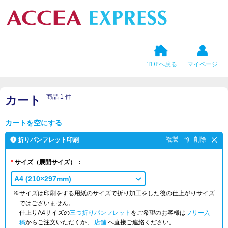
TOPへ戻る
マイページ
商品 1 件
カート
カートを空にする
❶ 折りパンフレット印刷
サイズ
（展開サイズ）
A4 (210×297mm)
※サイズは印刷をする用紙のサイズで折り加工をした後の仕上がりサイズ
ではございません。
仕上りA4サイズの
三つ折りパンフレット
をご希望のお客様は
フリー入
稿
からご注文いただくか、
店舗
へ直接ご連絡ください。