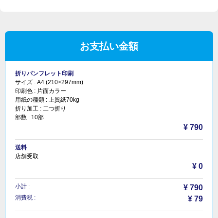
お支払い金額
折りパンフレット印刷
サイズ :
A4 (210×297mm)
印刷色 :
片面カラー
用紙の種類 :
上質紙70kg
折り加工 :
二つ折り
部数 :
10部
¥ 790
送料
店舗受取
¥ 0
小計 :
¥ 790
消費税 :
¥ 79