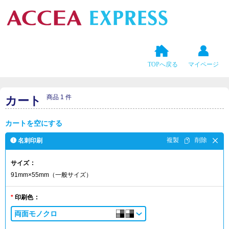
TOPへ戻る
マイページ
商品 1 件
カート
カートを空にする
❶ 名刺印刷
サイズ
91mm×55mm（一般サイズ）
印刷色
両面モノクロ